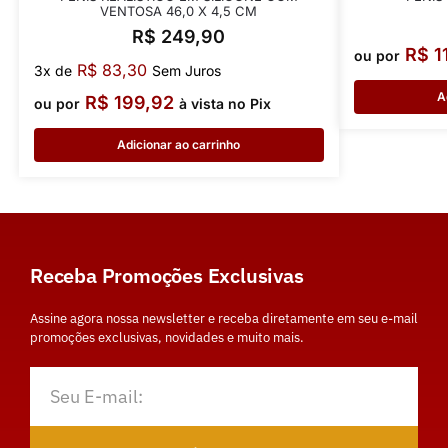
VENTOSA 46,0 X 4,5 CM
R$
249,90
R$
1
ou por
R$
83,30
3x de
Sem Juros
A
R$
199,92
ou por
à vista no Pix
Adicionar ao carrinho
Receba Promoções Exclusivas
Assine agora nossa newsletter e receba diretamente em seu e-mail
promoções exclusivas, novidades e muito mais.