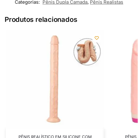
Categorias:
Pênis Dupla Camada
,
Pênis Realistas
Produtos relacionados
PÊNIS REALÍSTICO EM SILICONE COM
PÊNIS