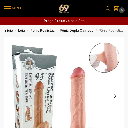
MENU
0
Preço Exclusivo pelo Site
Início
Loja
Pênis Realistas
Pênis Dupla Camada
Pênis Realístico com Dupla Camada 9.5″ – Tamanho 24,0 X 4,8 cm
/
/
/
/