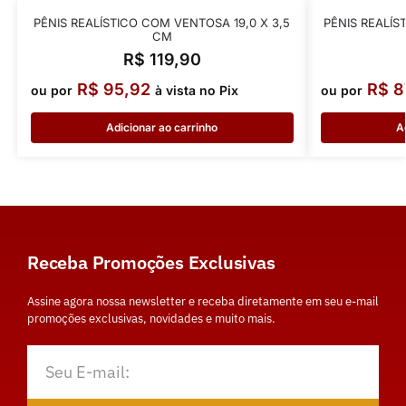
PÊNIS REALÍSTICO COM VENTOSA 19,0 X 3,5
PÊNIS REALÍS
CM
R$
119,90
R$
95,92
R$
8
ou por
à vista no Pix
ou por
Adicionar ao carrinho
A
Receba Promoções Exclusivas
Assine agora nossa newsletter e receba diretamente em seu e-mail
promoções exclusivas, novidades e muito mais.