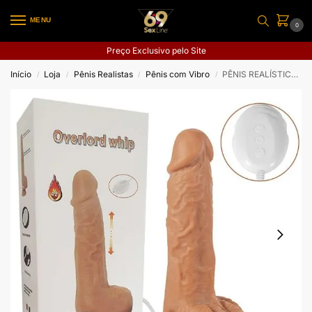
MENU
0
Preço Exclusivo pelo Site
Início
Loja
Pênis Realistas
Pênis com Vibro
PÊNIS REALÍSTICO COM VAI E VEM E ROTAÇÃO COM CONTROLE REMOTO RECARREGÁVEL
/
/
/
/