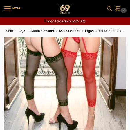
MENU
0
Preço Exclusivo pelo Site
Início
Loja
Moda Sensual
Meias e Cintas-Ligas
MEIA 7/8 LABELLY
/
/
/
/