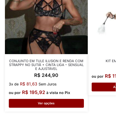
CONJUNTO EM TULE ILUSION E RENDA COM
KIT E
STRAPPY NO SUTIÃ + CINTA LIGA – SENSUAL
E AJUSTÁVEL
R$
244,90
R$
1
ou por
R$
81,63
3x de
Sem Juros
A
R$
195,92
ou por
à vista no Pix
Ver opções