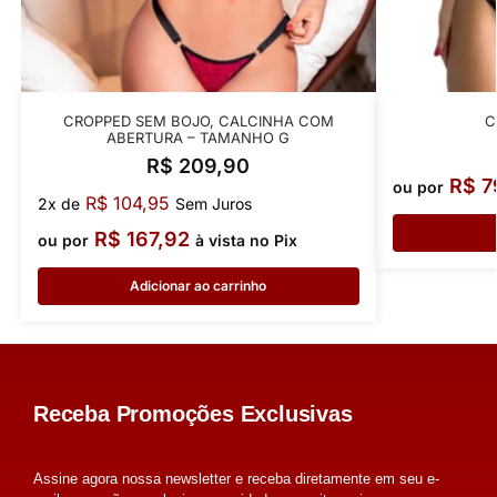
CROPPED SEM BOJO, CALCINHA COM
C
ABERTURA – TAMANHO G
R$
209,90
R$
7
ou por
R$
104,95
2x de
Sem Juros
R$
167,92
ou por
à vista no Pix
Adicionar ao carrinho
Receba Promoções Exclusivas
Assine agora nossa newsletter e receba diretamente em seu e-