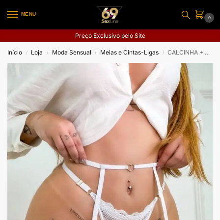
MENU
0
Preço Exclusivo pelo Site
Início
Loja
Moda Sensual
Meias e Cintas-Ligas
CALCINHA + CINTA LIGA
/
/
/
/