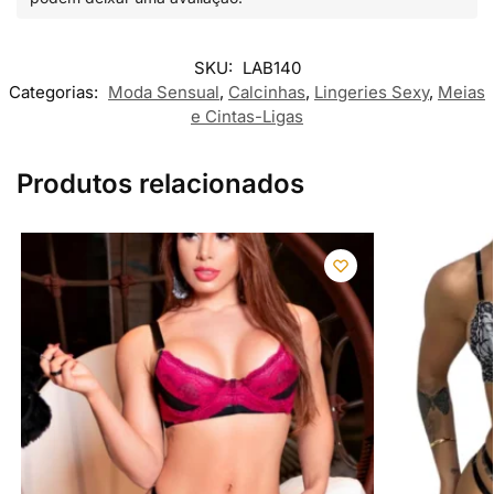
SKU:
LAB140
Categorias:
Moda Sensual
,
Calcinhas
,
Lingeries Sexy
,
Meias
e Cintas-Ligas
Produtos relacionados