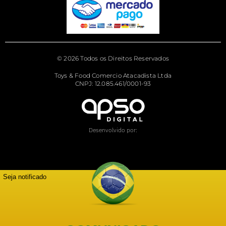
© 2026 Todos os Direitos Reservados
Toys & Food Comercio Atacadista Ltda
CNPJ: 12.085.461/0001-93
Desenvolvido por:
Seja notificado