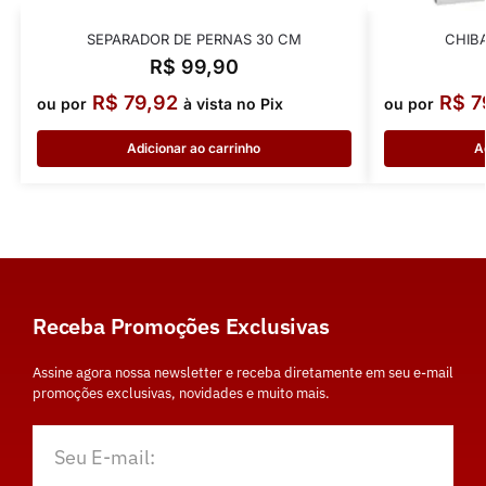
SEPARADOR DE PERNAS 30 CM
CHIB
R$
99,90
R$
79,92
R$
7
ou por
à vista no Pix
ou por
Adicionar ao carrinho
A
Receba Promoções Exclusivas
Assine agora nossa newsletter e receba diretamente em seu e-mail
promoções exclusivas, novidades e muito mais.