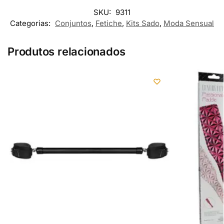
SKU:
9311
Categorias:
Conjuntos
,
Fetiche
,
Kits Sado
,
Moda Sensual
Produtos relacionados