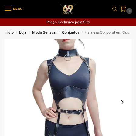
MENU
0
Preço Exclusivo pelo Site
Início
Loja
Moda Sensual
Conjuntos
Harness Corporal em Couro com Cinta Liga 3
/
/
/
/