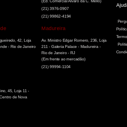
(Ed. Comercial Alvaro da C. Mello)
Ajud
(21) 3976-0907
(21) 99862-4194
Perg
nde
Madureira
Políti
Termo
gueiredo, 42, Loja
Av. Ministro Edgar Romero, 236, Loja
Polít
de - Rio de Janeiro
211 - Galeria Palace - Madureira -
Condi
Rio de Janeiro - RJ
(Em frente ao mercadão)
(21) 99994-1104
no, 45, Loja 11 -
- Centro de Nova