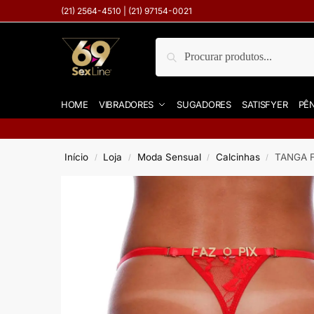
(21) 2564-4510 | (21) 97154-0021
Pesquisar
HOME
VIBRADORES
SUGADORES
SATISFYER
PÊN
Início
Loja
Moda Sensual
Calcinhas
TANGA 
/
/
/
/