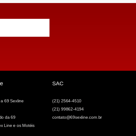
e
SAC
 a 69 Sexline
(21) 2564-4510
(21) 99862-4194
do da 69
contato@69sexline.com.br
x Line e os Motéis