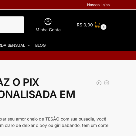
Nossas Lojas
R$
0,00
0
Minha Conta
DA SENSUAL
BLOG
Z O PIX
ONALISADA EM
ixar seu amor cheio de TESÂO com sua ousadia, você
ém claro de deixar o boy ou girl babando, tem um corte