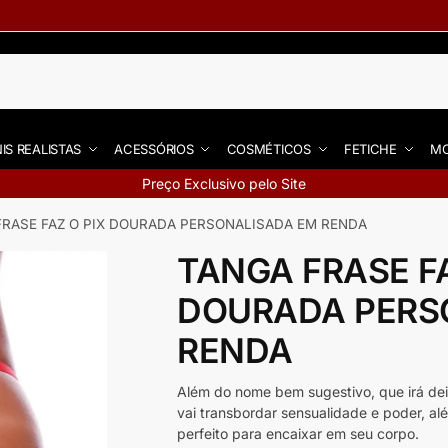
IS REALISTAS
ACESSÓRIOS
COSMÉTICOS
FETICHE
MO
Preço Exclusivo pelo Site
FRASE FAZ O PIX DOURADA PERSONALISADA EM RENDA
TANGA FRASE FA
DOURADA PERS
RENDA
Além do nome bem sugestivo, que irá de
vai transbordar sensualidade e poder, al
perfeito para encaixar em seu corpo.