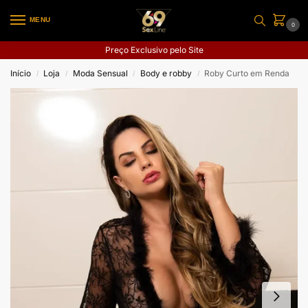
MENU
0
Preço Exclusivo pelo Site
Início
Loja
Moda Sensual
Body e robby
Roby Curto em Renda
/
/
/
/