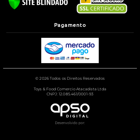
Pagamento
© 2026 Todos os Direitos Reservados
Toys & Food Comercio Atacadista Ltda
CNPJ: 12.085.461/0001-93
Desenvolvido por: