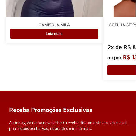
CAMISOLA MILA
COELHA SEXY
Leia mais
2x de
R$
8
R$
1
ou por
Receba Promoções Exclusivas
Assine agora nossa newsletter e receba diretamente em seu e-mail
promoções exclusivas, novidades e muito mais.