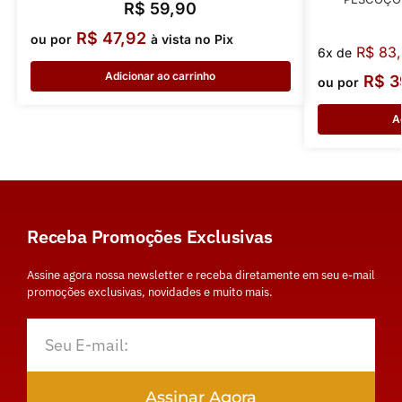
R$
59,90
R$
47,92
ou por
à vista no Pix
R$
83,
6x de
Adicionar ao carrinho
R$
3
ou por
A
Receba Promoções Exclusivas
Assine agora nossa newsletter e receba diretamente em seu e-mail
promoções exclusivas, novidades e muito mais.
Assinar Agora