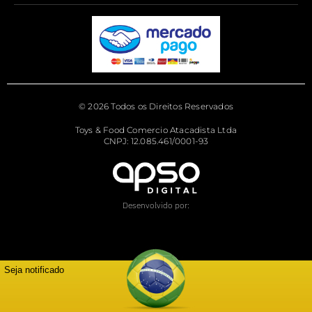
© 2026 Todos os Direitos Reservados
Toys & Food Comercio Atacadista Ltda
CNPJ: 12.085.461/0001-93
Desenvolvido por:
Seja notificado