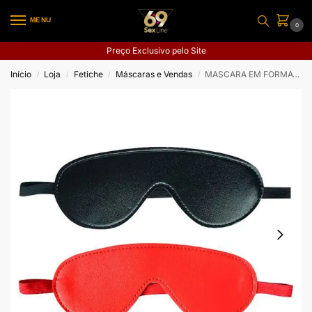
MENU
0
Preço Exclusivo pelo Site
Início
Loja
Fetiche
Máscaras e Vendas
MASCARA EM FORMATO DE VENDA
/
/
/
/