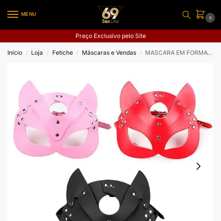
MENU
0
Preço Exclusivo pelo Site
Início
Loja
Fetiche
Máscaras e Vendas
MASCARA EM FORMATO DE GATO
/
/
/
/