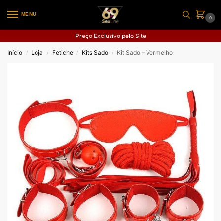
MENU
0
Preço Exclusivo pelo Site
Início
Loja
Fetiche
Kits Sado
Kit Sado – Vermelho
/
/
/
/