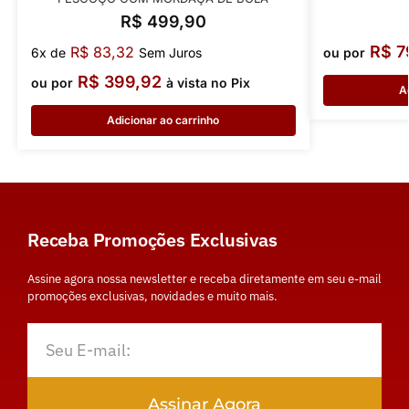
R$
499,90
R$
7
R$
83,32
6x de
Sem Juros
ou por
R$
399,92
ou por
à vista no Pix
A
Adicionar ao carrinho
Receba Promoções Exclusivas
Assine agora nossa newsletter e receba diretamente em seu e-mail
promoções exclusivas, novidades e muito mais.
Assinar Agora