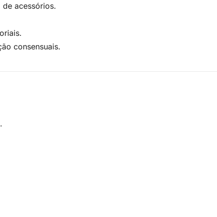
 de acessórios.
riais.
ção consensuais.
.