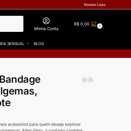
Nossas Lojas
R$
0,00
0
Minha Conta
DA SENSUAL
BLOG
o Bandage
lgemas,
ote
sos acessórios para quem deseja explorar
onsensual. Além disso, o conjunto combina