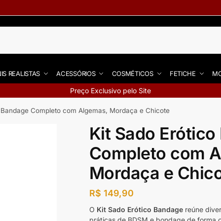
IS REALISTAS
ACESSÓRIOS
COSMÉTICOS
FETICHE
MO
Preço Exclusivo pelo Site
co Bandage Completo com Algemas, Mordaça e Chicote
Kit Sado Erótic
Completo com A
Mordaça e Chic
R$
149,90
O
Kit Sado Erótico Bandage
reúne diver
práticas de BDSM e bondage de forma c