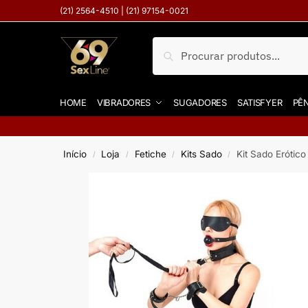
(21) 2564-4510 | (21) 97154-0021
Pesquisar
HOME
VIBRADORES
SUGADORES
SATISFYER
PÊN
Início
Loja
Fetiche
Kits Sado
Kit Sado Eróti
/
/
/
/