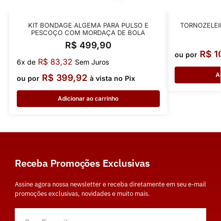
KIT BONDAGE ALGEMA PARA PULSO E
TORNOZELEI
PESCOÇO COM MORDAÇA DE BOLA
R$
499,90
R$
1
ou por
R$
83,32
6x de
Sem Juros
A
R$
399,92
ou por
à vista no Pix
Adicionar ao carrinho
Receba Promoções Exclusivas
Assine agora nossa newsletter e receba diretamente em seu e-mail
promoções exclusivas, novidades e muito mais.