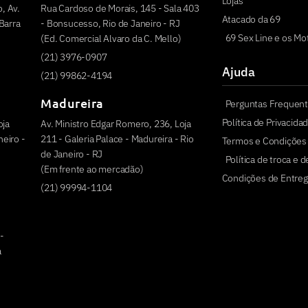
Lojas
, Av.
Rua Cardoso de Morais, 145 - Sala 403
Atacado da 69
Barra
- Bonsucesso, Rio de Janeiro - RJ
69 Sex Line e os Mo
(Ed. Comercial Alvaro da C. Mello)
(21) 3976-0907
Ajuda
(21) 99862-4194
Madureira
Perguntas Frequen
Política de Privacida
oja
Av. Ministro Edgar Romero, 236, Loja
eiro -
211 - Galeria Palace - Madureira - Rio
Termos e Condições
de Janeiro - RJ
Política de troca e 
(Em frente ao mercadão)
Condições de Entreg
(21) 99994-1104
 -
a