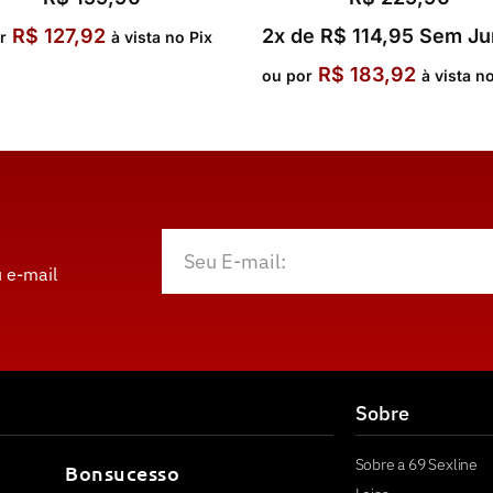
R$
127,92
2x de
R$
114,95
Sem Ju
r
à vista no Pix
R$
183,92
ou por
à vista n
 e-mail
Sobre
Sobre a 69 Sexline
Bonsucesso