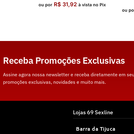
R$
31,92
ou por
à vista no Pix
ou po
Receba Promoções Exclusivas
Assine agora nossa newsletter e receba diretamente em seu
promoções exclusivas, novidades e muito mais.
Lojas 69 Sexline
Barra da Tijuca