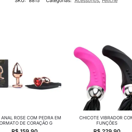
SKU:
8815
Categorias:
Acessórios
,
Fetiche
 ANAL ROSE COM PEDRA EM
CHICOTE VIBRADOR CO
ORMATO DE CORAÇÃO G
FUNÇÕES
R$
159,90
R$
229,90