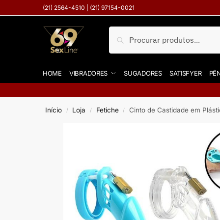
(21) 2564-4510 | (21) 97154-0021
Pesquisar
HOME
VIBRADORES
SUGADORES
SATISFYER
PÊN
Início
Loja
Fetiche
Cinto de Castidade em Plásti
/
/
/