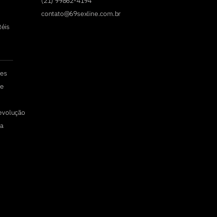
(21) 99862-4194
contato@69sexline.com.br
téis
tes
de
devolução
a