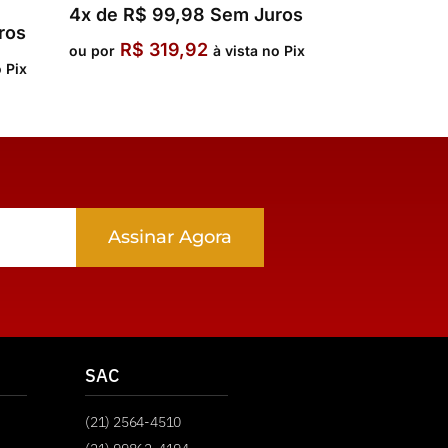
4x de
R$
99,98
Sem Juros
ros
R$
319,92
ou por
à vista no Pix
o Pix
Assinar Agora
SAC
(21) 2564-4510