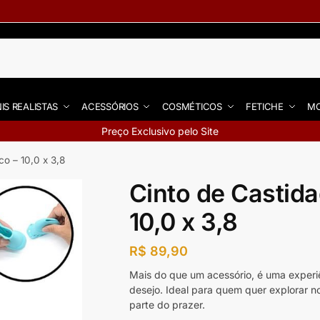
IS REALISTAS
ACESSÓRIOS
COSMÉTICOS
FETICHE
MO
Preço Exclusivo pelo Site
co – 10,0 x 3,8
Cinto de Castida
10,0 x 3,8
R$
89,90
Mais do que um acessório, é uma experi
desejo. Ideal para quem quer explorar n
parte do prazer.