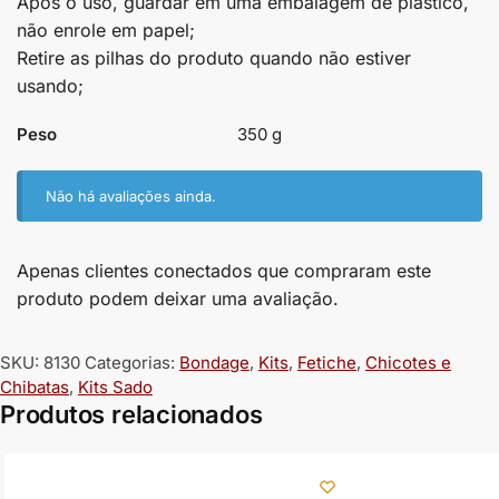
Após o uso, guardar em uma embalagem de plástico,
não enrole em papel;
Retire as pilhas do produto quando não estiver
usando;
Peso
350 g
Não há avaliações ainda.
Apenas clientes conectados que compraram este
produto podem deixar uma avaliação.
SKU:
8130
Categorias:
Bondage
,
Kits
,
Fetiche
,
Chicotes e
Chibatas
,
Kits Sado
Produtos relacionados