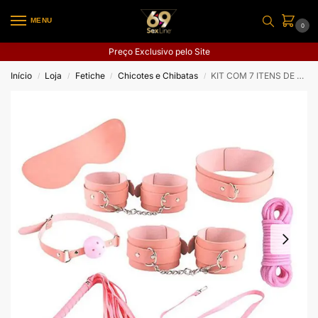
MENU
0
Preço Exclusivo pelo Site
Início
Loja
Fetiche
Chicotes e Chibatas
KIT COM 7 ITENS DE SADO ROSA
/
/
/
/