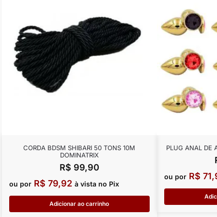
CORDA BDSM SHIBARI 50 TONS 10M
PLUG ANAL DE
DOMINATRIX
R$
99,90
R$
71,
ou por
R$
79,92
ou por
à vista no Pix
Adic
Adicionar ao carrinho