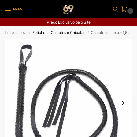
MENU
0
Preço Exclusivo pelo Site
Início
Loja
Fetiche
Chicotes e Chibatas
Chicote de Luxo – 1,50 cm
/
/
/
/