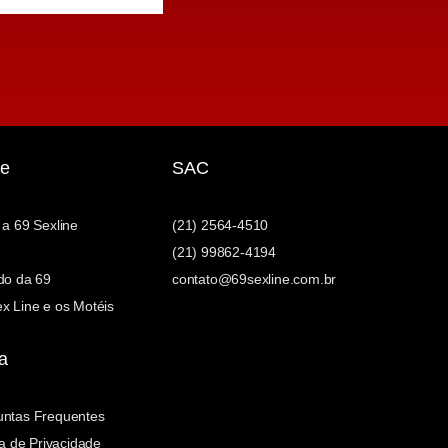
e
SAC
 a 69 Sexline
(21) 2564-4510
(21) 99862-4194
do da 69
contato@69sexline.com.br
x Line e os Motéis
a
untas Frequentes
ca de Privacidade