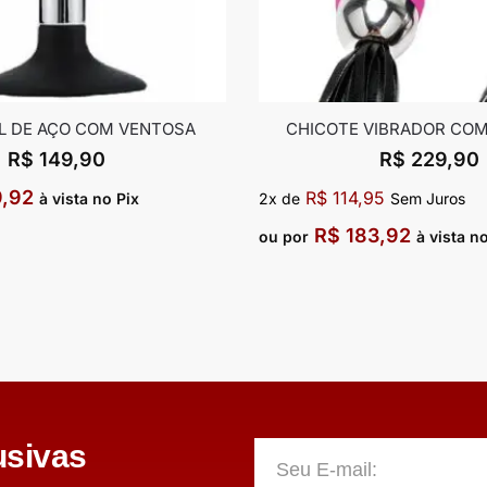
L DE AÇO COM VENTOSA
CHICOTE VIBRADOR CO
R$
149,90
R$
229,90
9,92
R$
114,95
à vista no Pix
2x de
Sem Juros
R$
183,92
ou por
à vista n
sivas