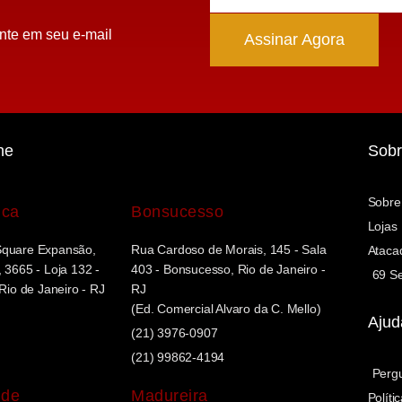
nte em seu e-mail
Assinar Agora
ne
Sobr
Sobre
uca
Bonsucesso
Lojas
Square Expansão,
Rua Cardoso de Morais, 145 - Sala
Ataca
 3665 - Loja 132 -
403 - Bonsucesso, Rio de Janeiro -
69 Se
 Rio de Janeiro - RJ
RJ
(Ed. Comercial Alvaro da C. Mello)
Ajud
(21) 3976-0907
(21) 99862-4194
Perg
nde
Madureira
Políti