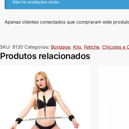
Não há avaliações ainda.
Apenas clientes conectados que compraram este produt
SKU:
8130
Categorias:
Bondage
,
Kits
,
Fetiche
,
Chicotes e 
Produtos relacionados