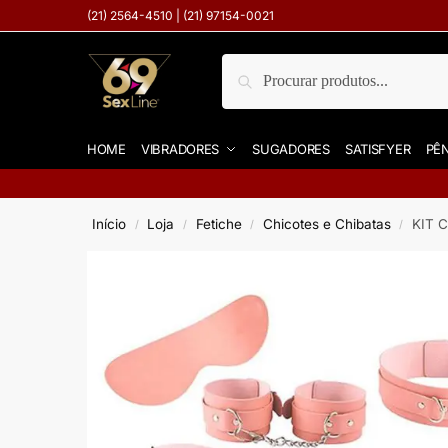
(21) 2564-4510 | (21) 97154-0021
Pesquisar
HOME
VIBRADORES
SUGADORES
SATISFYER
PÊN
Início
Loja
Fetiche
Chicotes e Chibatas
KIT 
/
/
/
/