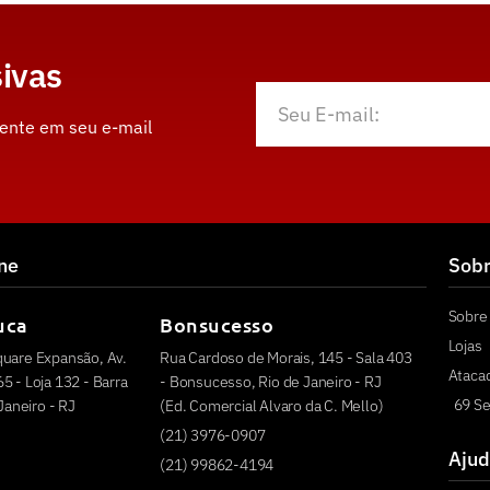
ivas
mente em seu e-mail
ine
Sob
Sobre 
uca
Bonsucesso
Lojas
quare Expansão, Av.
Rua Cardoso de Morais, 145 - Sala 403
Ataca
5 - Loja 132 - Barra
- Bonsucesso, Rio de Janeiro - RJ
69 Se
 Janeiro - RJ
(Ed. Comercial Alvaro da C. Mello)
(21) 3976-0907
Ajud
(21) 99862-4194