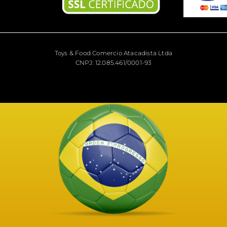
Toys & Food Comercio Atacadista Ltda
CNPJ: 12.085.461/0001-93