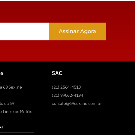
Assinar Agora
re
SAC
a 69 Sexline
(21) 2564-4510
(21) 99862-4194
do da 69
contato@69sexline.com.br
x Line e os Motéis
a