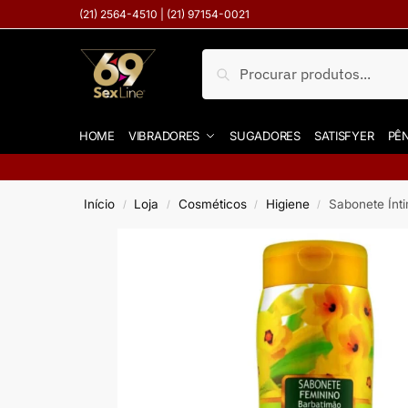
(21) 2564-4510 | (21) 97154-0021
Pesquisar
HOME
VIBRADORES
SUGADORES
SATISFYER
PÊN
Início
Loja
Cosméticos
Higiene
Sabonete Ínt
/
/
/
/