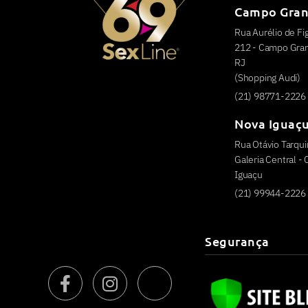
Campo Gra
Rua Aurélio de Fig
212 - Campo Grand
RJ
(Shopping Audi)
(21) 98771-2226
Nova Iguaç
Rua Otávio Tarquin
Galeria Central -
Iguaçu
(21) 99944-2226
Segurança