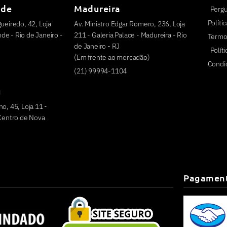
nde
Madureira
Perg
Políti
ueiredo, 42, Loja
Av. Ministro Edgar Romero, 236, Loja
e - Rio de Janeiro -
211 - Galeria Palace - Madureira - Rio
Termo
de Janeiro - RJ
Polít
(Em frente ao mercadão)
Condi
(21) 99994-1104
u
o, 45, Loja 11 -
 Centro de Nova
Pagamen