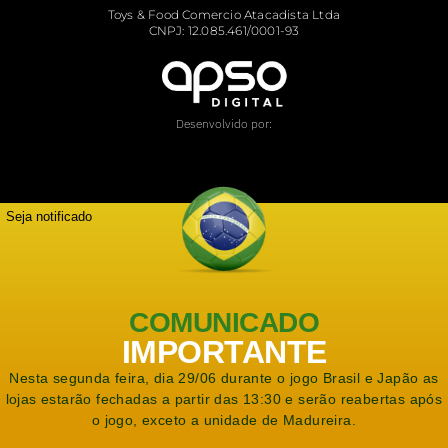
Toys & Food Comercio Atacadista Ltda
CNPJ: 12.085.461/0001-93
Desenvolvido por:
Seja notificado
COMUNICADO
IMPORTANTE
Nesta segunda feira, dia 29/06 durante o jogo Brasil e Japão as
lojas estarão fechadas a partir das 13:30 e serão reabertas após
o jogo, exceto a unidade de Madureira.