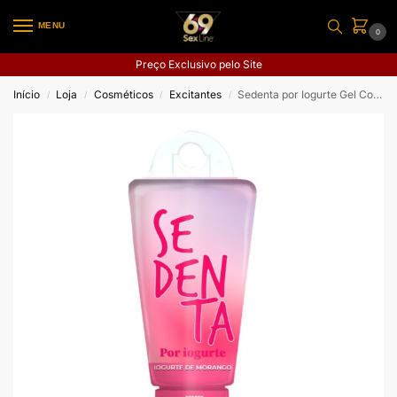
MENU
0
Preço Exclusivo pelo Site
Início
Loja
Cosméticos
Excitantes
Sedenta por Iogurte Gel Comestível
/
/
/
/