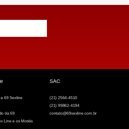
e
SAC
 a 69 Sexline
(21) 2564-4510
(21) 99862-4194
do da 69
contato@69sexline.com.br
x Line e os Motéis