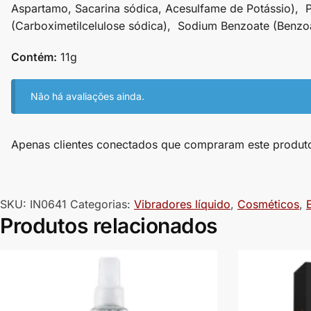
Aspartamo, Sacarina sódica, Acesulfame de Potássio), P
(Carboximetilcelulose sódica), Sodium Benzoate (Benzoa
Contém:
11g
Não há avaliações ainda.
Apenas clientes conectados que compraram este produt
SKU:
IN0641
Categorias:
Vibradores líquido
,
Cosméticos
,
Produtos relacionados