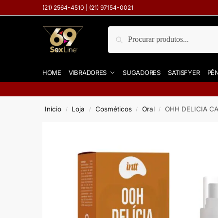
(21) 2564-4510 | (21) 97154-0021
Pesquisar
HOME
VIBRADORES
SUGADORES
SATISFYER
PÊN
Início
Loja
Cosméticos
Oral
OHH DELICIA C
/
/
/
/