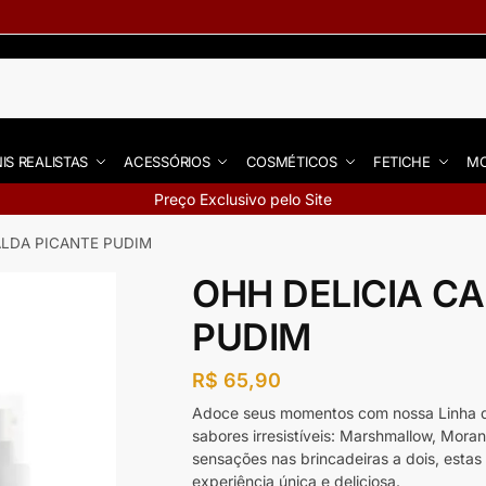
IS REALISTAS
ACESSÓRIOS
COSMÉTICOS
FETICHE
MO
Preço Exclusivo pelo Site
ALDA PICANTE PUDIM
OHH DELICIA C
PUDIM
R$
65,90
Adoce seus momentos com nossa Linha de 
sabores irresistíveis: Marshmallow, Mora
sensações nas brincadeiras a dois, esta
experiência única e deliciosa.