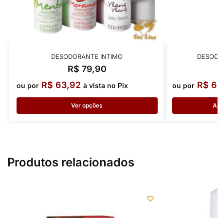
DESODORANTE INTIMO
DESOD
R$
79,90
R$
63,92
R$
6
ou por
à vista no Pix
ou por
Ver opções
A
Produtos relacionados