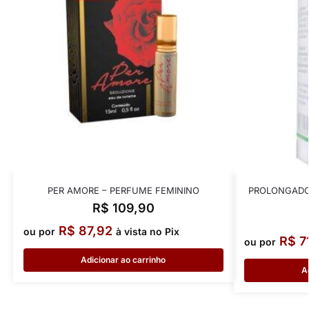
PER AMORE – PERFUME FEMININO
PROLONGADO
R$
109,90
R$
87,92
ou por
à vista no Pix
R$
7
ou por
Adicionar ao carrinho
A