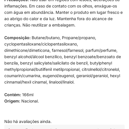
inflamações. Em caso de contato com os olhos, enxágue-os
com água em abundância. Manter o produto em lugar fresco e
ao abrigo do calor e da luz. Mantenha fora do alcance de
crianças. Não reutilizar a embalagem.
Composição:
Butane/butano, Propane/propano,
cyclopentasiloxane/ciclopentasiloxano,
dimethicone/dimeticona, farnesol/farnesol, parfum/perfume,
benzyl alcohol/álcool benzílico, benzyl benzoate/benzoato de
benzila, benzyl salicylate/salicilato de benzil, butylphenyl
methylpropional/butilfenil metilpropional, citrolnellol/citronelol,
coumarin/cumarina, eugenol/eugenol, geraniol/geraniol, hexyl
cinnamal/hexil cinamal, linalool/linalol.
Contém:
166ml
Origem:
Nacional.
Não há avaliações ainda.