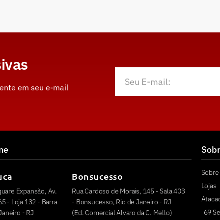
ivas
mente em seu e-mail
ine
Sob
Sobre 
uca
Bonsucesso
Lojas
quare Expansão, Av.
Rua Cardoso de Morais, 145 - Sala 403
Ataca
5 - Loja 132 - Barra
- Bonsucesso, Rio de Janeiro - RJ
69 Se
 Janeiro - RJ
(Ed. Comercial Alvaro da C. Mello)