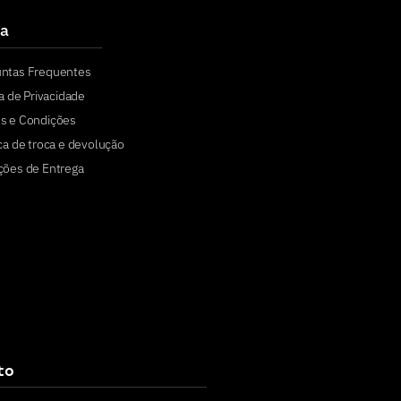
a
untas Frequentes
ca de Privacidade
s e Condições
ica de troca e devolução
ções de Entrega
to