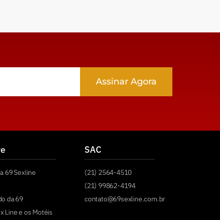
Assinar Agora
re
SAC
a 69 Sexline
(21) 2564-4510
(21) 99862-4194
do da 69
contato@69sexline.com.br
x Line e os Motéis