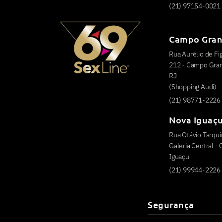
(21) 97154-0021
Campo Gra
Rua Aurélio de Fig
212 - Campo Grand
RJ
(Shopping Audi)
(21) 98771-2226
Nova Iguaç
Rua Otávio Tarquin
Galeria Central -
Iguaçu
(21) 99944-2226
Segurança