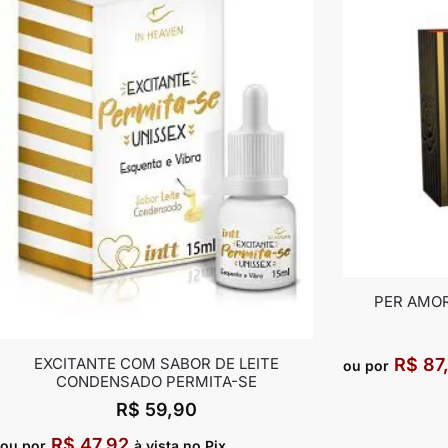
PER AMOR
R$
87
EXCITANTE COM SABOR DE LEITE
ou por
CONDENSADO PERMITA-SE
R$
59,90
R$
47,92
ou por
à vista no Pix