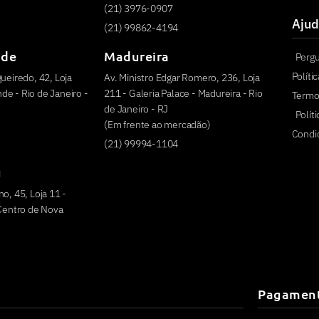
(21) 3976-0907
Ajud
(21) 99862-4194
nde
Madureira
Perg
Políti
ueiredo, 42, Loja
Av. Ministro Edgar Romero, 236, Loja
e - Rio de Janeiro -
211 - Galeria Palace - Madureira - Rio
Termo
de Janeiro - RJ
Polít
(Em frente ao mercadão)
Condi
(21) 99994-1104
u
o, 45, Loja 11 -
 Centro de Nova
Pagamen