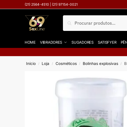
(21) 2564-4510 | (21) 97154-0021
Pesquisar
HOME
VIBRADORES
SUGADORES
SATISFYER
PÊN
Início
Loja
Cosméticos
Bolinhas explosivas
B
/
/
/
/