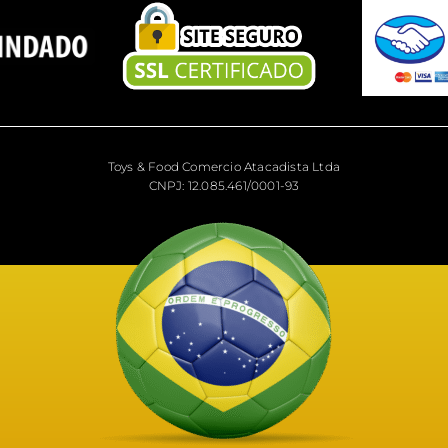
Toys & Food Comercio Atacadista Ltda
CNPJ: 12.085.461/0001-93