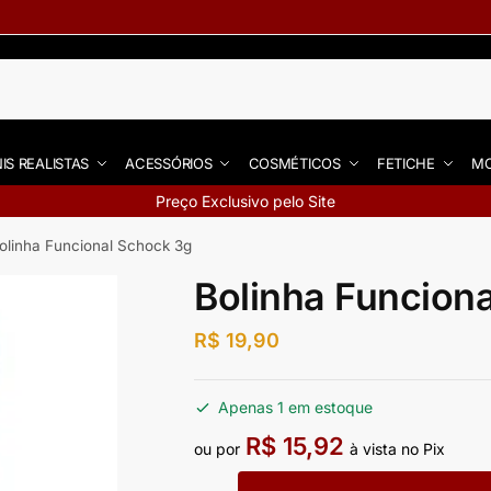
IS REALISTAS
ACESSÓRIOS
COSMÉTICOS
FETICHE
MO
Preço Exclusivo pelo Site
olinha Funcional Schock 3g
Bolinha Funcion
R$
19,90
Apenas 1 em estoque
R$
15,92
ou por
à vista no Pix