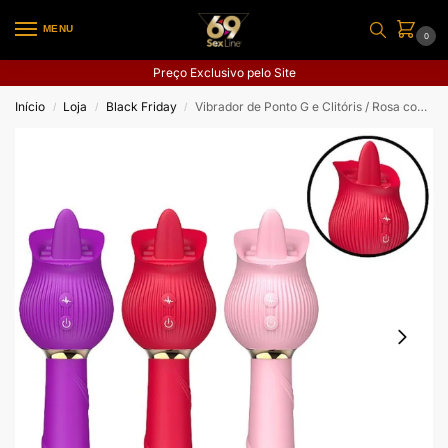
MENU
0
Preço Exclusivo pelo Site
Início
Loja
Black Friday
Vibrador de Ponto G e Clitóris / Rosa com Língua
/
/
/