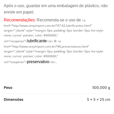
Após o uso, guardar em uma embalagem de plástico, não
enrole em papel;
Recomendações:
Recomenda-se o uso de
<a
href=”http://www.sexyimport.com.br/?47.42,lubrificantes.html”
target=”_blank” style=”margin: 0px; padding: 0px; border: 0px; list-style:
none; cursor: pointer; color: #666666;”
lubrificante
e
rel=”noopener”>
</a>
<a
href=”http://www.sexyimport.com.br/?48,preservativos.html”
target=”_blank” style=”margin: 0px; padding: 0px; border: 0px; list-style:
none; cursor: pointer; color: #666666;”
preservativo
.
rel=”noopener”>
</a>
Peso
500,000 g
Dimensões
5 × 5 × 25 cm