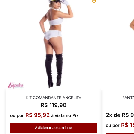
KIT COMANDANTE ANGELITA
FANTA
R$
119,90
R$
95,92
2x de
R$
9
ou por
à vista no Pix
R$
1
ou por
Adicionar ao carrinho