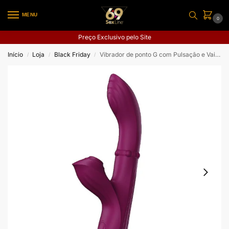
MENU
0
Preço Exclusivo pelo Site
Início
Loja
Black Friday
Vibrador de ponto G com Pulsação e Vai e Vem de Anel com Tela de LCD
/
/
/