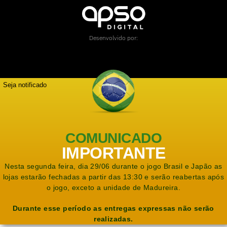
Desenvolvido por:
Seja notificado
COMUNICADO
IMPORTANTE
Nesta segunda feira, dia 29/06 durante o jogo Brasil e Japão as
lojas estarão fechadas a partir das 13:30 e serão reabertas após
o jogo, exceto a unidade de Madureira.
Durante esse período as entregas expressas não serão
realizadas.