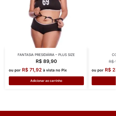
FANTASIA PRESIDIÁRIA – PLUS SIZE
C
R$
89,90
R$
1
R$
71,92
R$
2
ou por
à vista no Pix
ou por
Adicionar ao carrinho