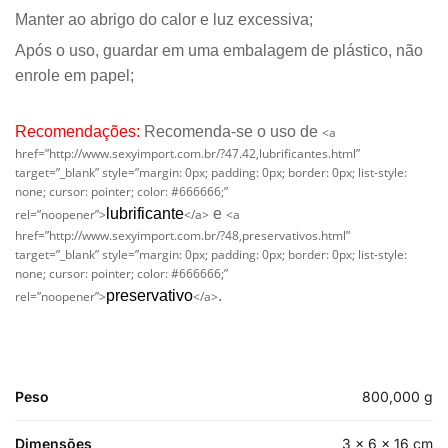
Manter ao abrigo do calor e luz excessiva;
Após o uso, guardar em uma embalagem de plástico, não
enrole em papel;
Recomendações:
Recomenda-se o uso de
<a
href=”http://www.sexyimport.com.br/?47.42,lubrificantes.html”
target=”_blank” style=”margin: 0px; padding: 0px; border: 0px; list-style:
none; cursor: pointer; color: #666666;”
lubrificante
e
rel=”noopener”>
</a>
<a
href=”http://www.sexyimport.com.br/?48,preservativos.html”
target=”_blank” style=”margin: 0px; padding: 0px; border: 0px; list-style:
none; cursor: pointer; color: #666666;”
preservativo
.
rel=”noopener”>
</a>
Peso
800,000 g
Dimensões
3 × 6 × 16 cm