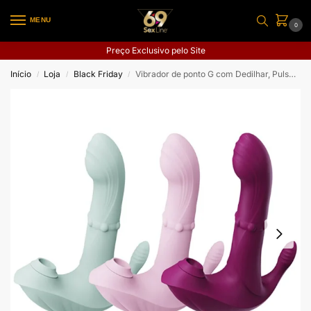
MENU
0
Preço Exclusivo pelo Site
Início
Loja
Black Friday
Vibrador de ponto G com Dedilhar, Pulsação e Vai e Vem de Anel
/
/
/