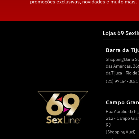
promoções exclusivas, novidades e muito mais.
Lojas 69 Sexl
Barra da Tij
Shopping Barra S
das Américas, 366
da Tijuca - Rio de
(21) 97154-0021
Campo Gra
Rua Aurélio de Fig
212 - Campo Grand
RJ
(Shopping Audi)