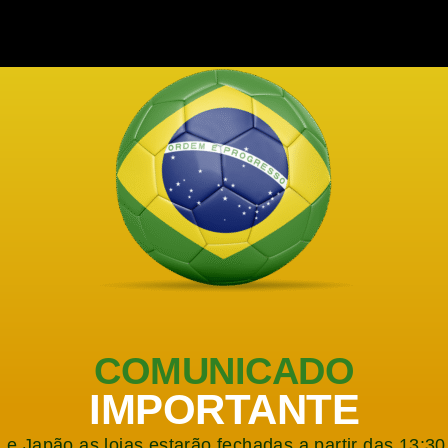
COMUNICADO
IMPORTANTE
l e Japão as lojas estarão fechadas a partir das 13:3