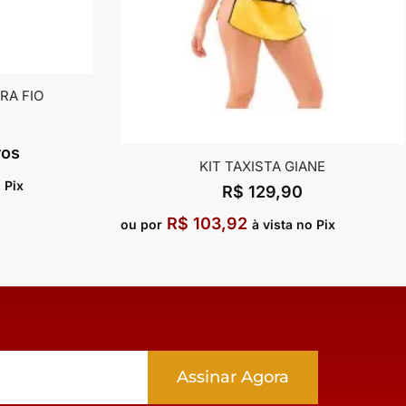
RA FIO
ros
KIT TAXISTA GIANE
 Pix
R$
129,90
R$
103,92
ou por
à vista no Pix
Assinar Agora