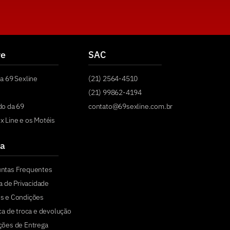
re
SAC
a 69 Sexline
(21) 2564-4510
(21) 99862-4194
do da 69
contato@69sexline.com.br
x Line e os Motéis
a
untas Frequentes
ca de Privacidade
s e Condições
ica de troca e devolução
ções de Entrega