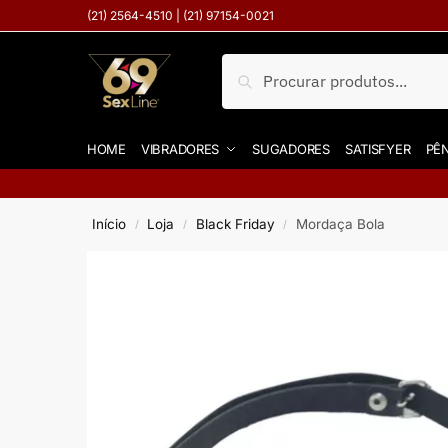
(21) 2564-4510 | (21) 97154-0021
Pesquisar
HOME
VIBRADORES
SUGADORES
SATISFYER
PÊN
Início
Loja
Black Friday
Mordaça Bola
/
/
/