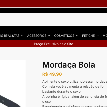
IS REALISTAS
ACESSÓRIOS
COSMÉTICOS
FETICHE
MO
Preço Exclusivo pelo Site
Mordaça Bola
R$
49,90
Apimente o sexo utilizando essa mordaça
Com ela você apimenta a relação de for
bastante durante o sexo!
A bolinha é rígida, além de ser cheia de 
o uso.
Experimente e satisfaça as suas vontade