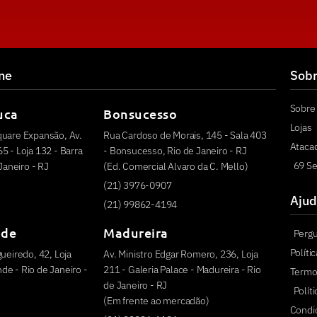
ine
Sob
Sobre 
uca
Bonsucesso
Lojas
quare Expansão, Av.
Rua Cardoso de Morais, 145 - Sala 403
Ataca
5 - Loja 132 - Barra
- Bonsucesso, Rio de Janeiro - RJ
69 Se
 Janeiro - RJ
(Ed. Comercial Alvaro da C. Mello)
(21) 3976-0907
Ajud
(21) 99862-4194
nde
Madureira
Perg
Políti
ueiredo, 42, Loja
Av. Ministro Edgar Romero, 236, Loja
e - Rio de Janeiro -
211 - Galeria Palace - Madureira - Rio
Termo
de Janeiro - RJ
Polít
(Em frente ao mercadão)
Condi