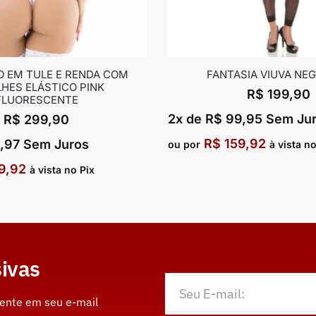
 EM TULE E RENDA COM
FANTASIA VIUVA NEG
HES ELÁSTICO PINK
R$
199,90
FLUORESCENTE
2x de
R$
99,95
Sem Ju
R$
299,90
R$
159,92
,97
Sem Juros
ou por
à vista no
9,92
à vista no Pix
ivas
mente em seu e-mail