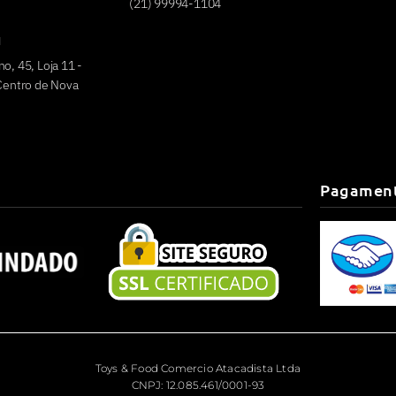
(21) 99994-1104
u
o, 45, Loja 11 -
 Centro de Nova
Pagamen
Toys & Food Comercio Atacadista Ltda
CNPJ: 12.085.461/0001-93