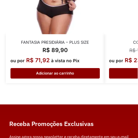
FANTASIA PRESIDIÁRIA – PLUS SIZE
C
R$
89,90
R$
1
R$
71,92
R$
2
ou por
à vista no Pix
ou por
Adicionar ao carrinho
Receba Promoções Exclusivas
Assine agora nossa newsletter e receba diretamente em seu e-mail