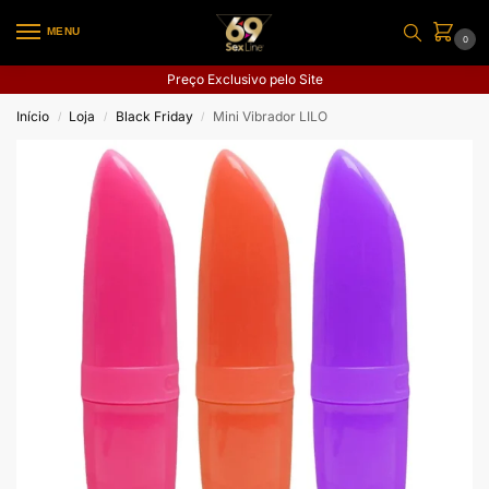
MENU
0
Preço Exclusivo pelo Site
Início
Loja
Black Friday
Mini Vibrador LILO
/
/
/