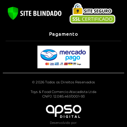
Pagamento
© 2026 Todos os Direitos Reservados
Toys & Food Comercio Atacadista Ltda
CNPJ: 12.085.461/0001-93
Desenvolvido por: