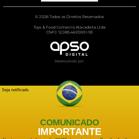
© 2026 Todos os Direitos Reservados
Toys & Food Comercio Atacadista Ltda
CNPJ: 12.085.461/0001-93
Desenvolvido por:
Seja notificado
COMUNICADO
IMPORTANTE