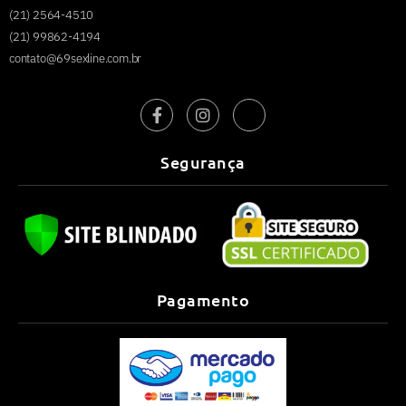
(21) 2564-4510
(21) 99862-4194
contato@69sexline.com.br
Segurança
Pagamento