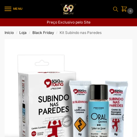
MENU
0
Preço Exclusivo pelo Site
Início
Loja
Black Friday
Kit Subindo nas Paredes
/
/
/