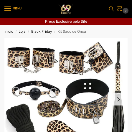
MENU
0
Preço Exclusivo pelo Site
Início
Loja
Black Friday
Kit Sado de Onça
/
/
/