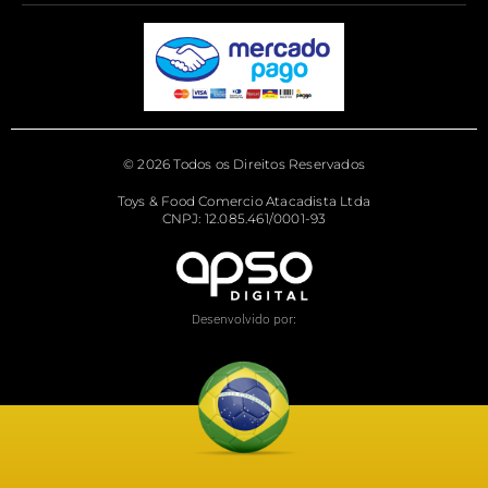
© 2026 Todos os Direitos Reservados
Toys & Food Comercio Atacadista Ltda
CNPJ: 12.085.461/0001-93
Desenvolvido por: