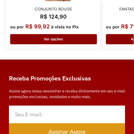
CONJUNTO ROUGE
FANTAS
R$
124,90
R$
99,92
R$
7
ou por
à vista no Pix
ou por
Ver opções
A
Receba Promoções Exclusivas
Assine agora nossa newsletter e receba diretamente em seu e-mail
promoções exclusivas, novidades e muito mais.
Assinar Agora