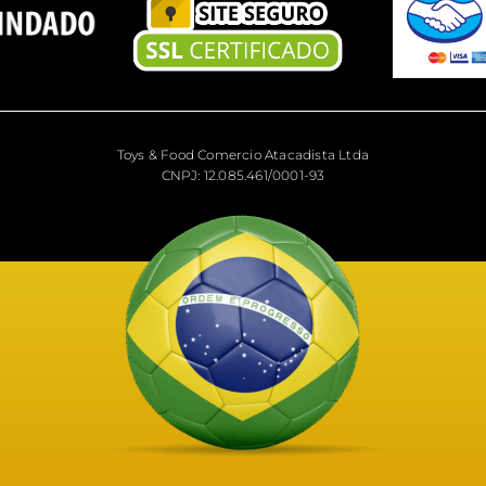
Toys & Food Comercio Atacadista Ltda
CNPJ: 12.085.461/0001-93