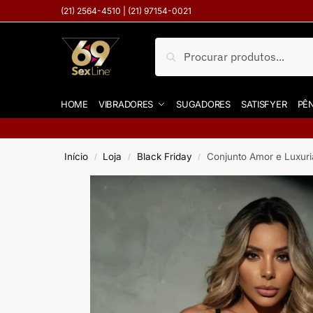
(21) 2564-4510 | (21) 97154-0021
Pesquisar
HOME
VIBRADORES
SUGADORES
SATISFYER
PÊN
Início
Loja
Black Friday
Conjunto Amor e Luxuri
/
/
/