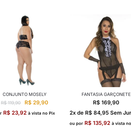
CONJUNTO MOSELY
FANTASIA GARÇONETE
R$
29,90
R$
169,90
R$
119,90
R$
23,92
2x de
R$
84,95
Sem Ju
r
à vista no Pix
R$
135,92
ou por
à vista n