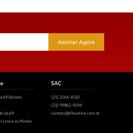
Assinar Agora
re
SAC
a 69 Sexline
(21) 2564-4510
(21) 99862-4194
do da 69
contato@69sexline.com.br
x Line e os Motéis