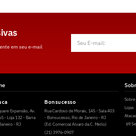
ivas
mente em seu e-mail
ine
Sob
Sobre 
uca
Bonsucesso
Lojas
quare Expansão, Av.
Rua Cardoso de Morais, 145 - Sala 403
Ataca
5 - Loja 132 - Barra
- Bonsucesso, Rio de Janeiro - RJ
69 Se
 Janeiro - RJ
(Ed. Comercial Alvaro da C. Mello)
(21) 3976-0907