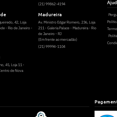
Ajud
(21) 99862-4194
nde
Madureira
Perg
Políti
ueiredo, 42, Loja
Av. Ministro Edgar Romero, 236, Loja
e - Rio de Janeiro -
211 - Galeria Palace - Madureira - Rio
Termo
de Janeiro - RJ
Polít
(Em frente ao mercadão)
Condi
(21) 99994-1104
u
o, 45, Loja 11 -
 Centro de Nova
Pagamen