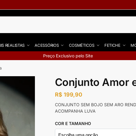
IS REALISTAS
ACESSÓRIOS
COSMÉTICOS
FETICHE
MO
Preço Exclusivo pelo Site
a
Conjunto Amor e
R$
199,90
CONJUNTO SEM BOJO SEM ARO REN
ACOMPANHA LUVA
COR E TAMANHO