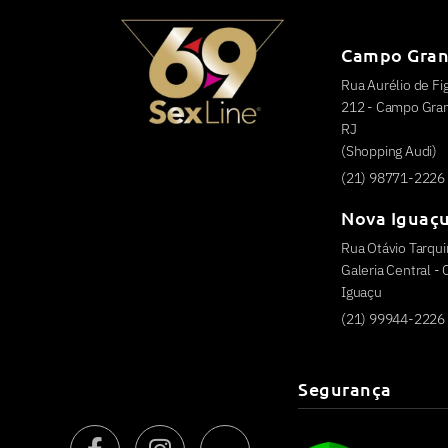
Campo Gra
Rua Aurélio de Fig
212 - Campo Grand
RJ
(Shopping Audi)
(21) 98771-2226
Nova Iguaç
Rua Otávio Tarquin
Galeria Central -
Iguaçu
(21) 99944-2226
Segurança