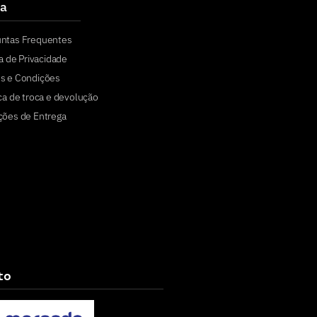
a
untas Frequentes
ca de Privacidade
s e Condições
ica de troca e devolução
ções de Entrega
to