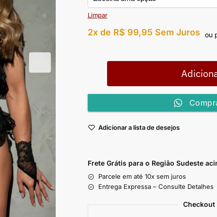
Limpar
2x de
R$
99,95
Sem Juros
ou 
Adiciona
Compra
Adicionar a lista de desejos
Frete Grátis para o Região Sudeste
aci
Parcele em até 10x sem juros
Entrega Expressa – Consulte Detalhes
Checkout 