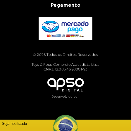
Pagamento
© 2026 Todos os Direitos Reservados
Toys & Food Comercio Atacadista Ltda
CNPJ: 12.085.461/0001-93
Desenvolvido por:
Seja notificado