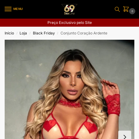
MENU
0
Preço Exclusivo pelo Site
Início
Loja
Black Friday
Conjunto Coração Ardente
/
/
/