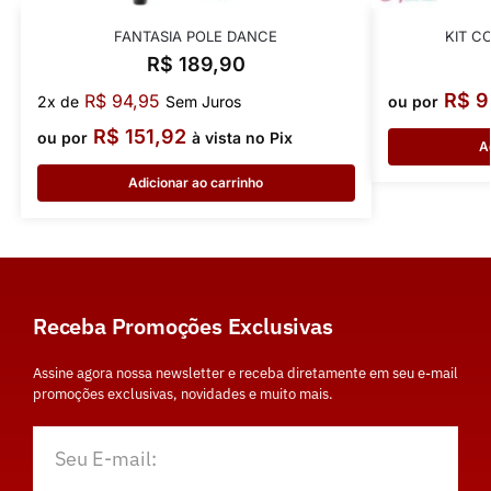
FANTASIA POLE DANCE
KIT C
R$
189,90
R$
9
R$
94,95
2x de
Sem Juros
ou por
R$
151,92
ou por
à vista no Pix
A
Adicionar ao carrinho
Receba Promoções Exclusivas
Assine agora nossa newsletter e receba diretamente em seu e-mail
promoções exclusivas, novidades e muito mais.