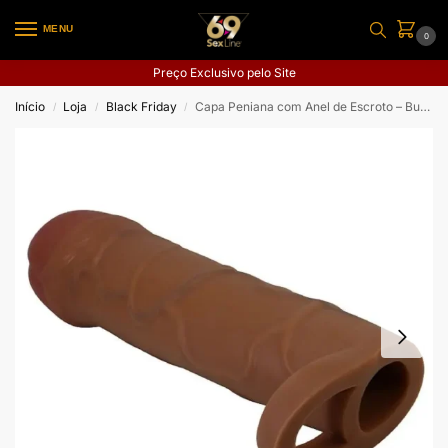
MENU
0
Preço Exclusivo pelo Site
Início
Loja
Black Friday
Capa Peniana com Anel de Escroto – Bunion – 18,0 X 3,9 cm
/
/
/