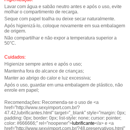
Lavar com água e sabão neutro antes e após o uso, evite
molhar o compartimento de recarga.
Seque com papel toalha ou deixe secar naturalmente.
Após higienizá-lo, coloque novamente em sua embalagem
de origem.
Não compartilhar e não expor a temperatura superior a
50°C.
Cuidados:
Higienize sempre antes e após o uso;
Mantenha fora do alcance de crianças;
Manter ao abrigo do calor e luz excessiva;
Após o uso, guardar em uma embalagem de plástico, não
enrole em papel;
Recomendações: Recomenda-se o uso de <a
href=”http://www.sexyimport.com.br/?
47.42,lubrificantes.html” target=”_blank” style=”margin: 0px;
padding: 0px; border: 0px; list-style: none; cursor: pointer;
color: #666666;” rel=”noopener”>
lubrificante
</a> e <a
href=”http://www.sexyimport.com.br/?48,preservativos.html”