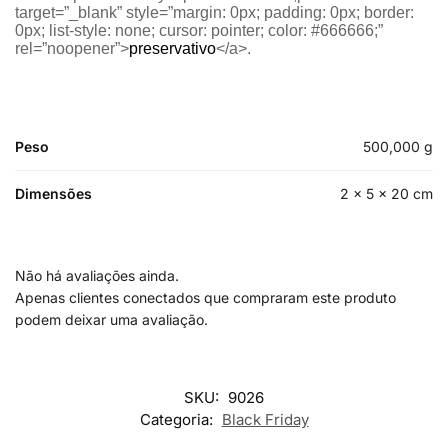
target=”_blank” style=”margin: 0px; padding: 0px; border:
0px; list-style: none; cursor: pointer; color: #666666;”
rel=”noopener”>
preservativo
</a>.
Peso
500,000 g
Dimensões
2 × 5 × 20 cm
Não há avaliações ainda.
Apenas clientes conectados que compraram este produto
podem deixar uma avaliação.
SKU:
9026
Categoria:
Black Friday