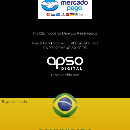
© 2026 Todos os Direitos Reservados
Toys & Food Comercio Atacadista Ltda
CNPJ: 12.085.461/0001-93
Desenvolvido por:
Seja notificado