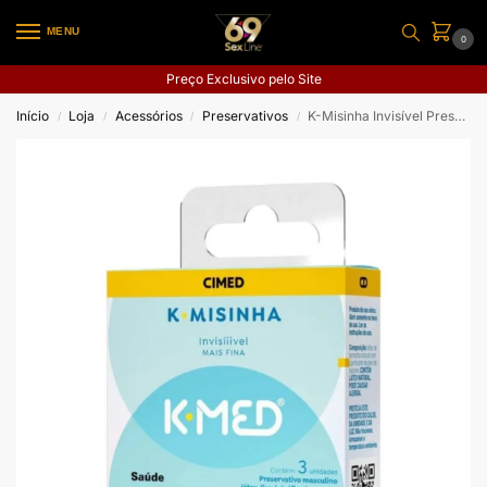
MENU
0
Preço Exclusivo pelo Site
Início
Loja
Acessórios
Preservativos
K-Misinha Invisível Preservativo Masculino 3 Unidades
/
/
/
/