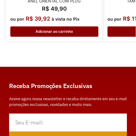
ANEL ORIENTAL COM PLUG
TAM
R$
49,90
R$
39,92
R$
1
ou por
à vista no Pix
ou por
Adicionar ao carrinho
Receba Promoções Exclusivas
Assine agora nossa newsletter e receba diretamente em seu e-mail
promoções exclusivas, novidades e muito mais.