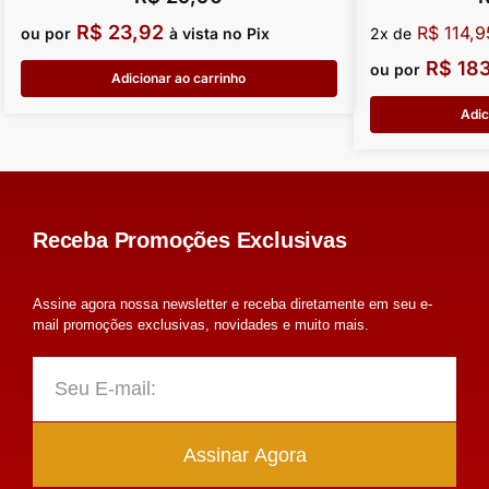
R$
23,92
R$
114,9
ou por
à vista no Pix
2x de
R$
183
ou por
Adicionar ao carrinho
Adic
Receba Promoções Exclusivas
Assine agora nossa newsletter e receba diretamente em seu e-
mail promoções exclusivas, novidades e muito mais.
Assinar Agora