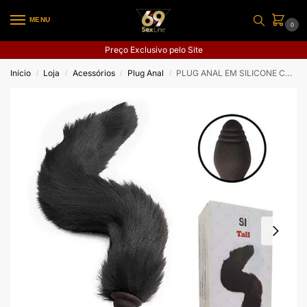
MENU
0
Preço Exclusivo pelo Site
Início
Loja
Acessórios
Plug Anal
PLUG ANAL EM SILICONE COM VIBRO RABO DE RAPOSA TAIL
/
/
/
/