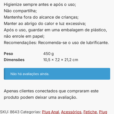
Higienize sempre antes e após o uso;
Não compartilha;
Mantenha fora do alcance de crianças;
Manter ao abrigo do calor e luz excessiva;
Após o uso, guardar em uma embalagem de plástico,
não enrole em papel;
Recomendações: Recomenda-se o uso de lubrificante.
Peso
450 g
Dimensões
10,5 × 7,2 × 21,2 cm
Não há avaliações ainda.
Apenas clientes conectados que compraram este
produto podem deixar uma avaliação.
SKU:
8643
Categorias:
Plug Anal
,
Acessórios
,
Fetiche
,
Plug