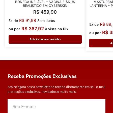
BONECA INFLÁVEL – VAGINA E ÂNUS
MASTURBAD
REALÍSTICO EM CYBERSKIN
LANTERNA – P
R$
459,90
R$
91,98
5x de
Sem Juros
R$
89,
5x de
R$
367,92
ou por
à vista no Pix
R$
3
ou por
Adicionar ao carrinho
A
Receba Promoções Exclusivas
Assine agora nossa newsletter e receba diretamente em seu e-mail
promoções exclusivas, novidades e muito mais.