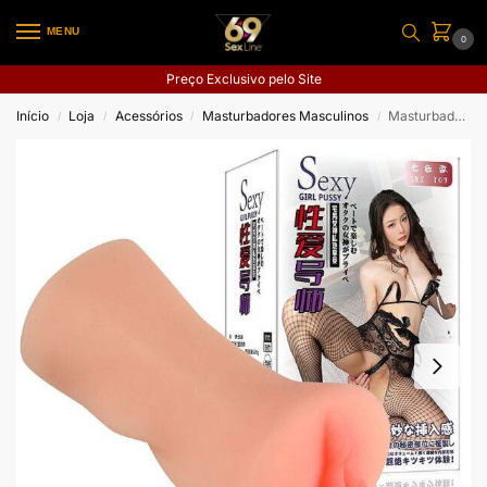
MENU
0
Preço Exclusivo pelo Site
Início
Loja
Acessórios
Masturbadores Masculinos
Masturbador Masculino Pequeno – Formato de Vagina – 13,5 x 6,0 cm
/
/
/
/