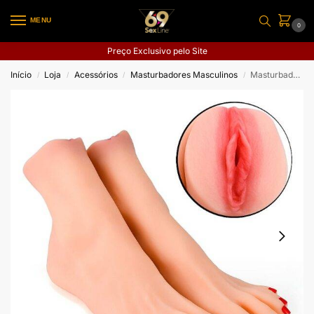
MENU
0
Preço Exclusivo pelo Site
Início
Loja
Acessórios
Masturbadores Masculinos
Masturbador Masculino Pequeno – Formato de Pé com Vagina – 2 Unid
/
/
/
/