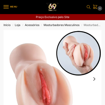
MENU
0
Preço Exclusivo pelo Site
Início
Loja
Acessórios
Masturbadores Masculinos
Masturbador Masculino Formato Vagina 01
/
/
/
/