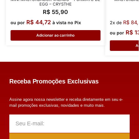
EGG – CRYSTHE
R$
55,90
R$
44,72
R$
84,
ou por
à vista no Pix
2x de
R$
1
ou por
Adicionar ao carrinho
A
Receba Promoções Exclusivas
Assine agora nossa newsletter e receba diretamente em seu e-
mail promoções exclusivas, novidades e muito mais.