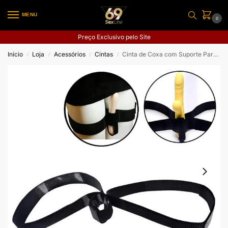
MENU
0
Preço Exclusivo pelo Site
Início
Loja
Acessórios
Cintas
Cinta de Coxa com Suporte Para Prótese
/
/
/
/