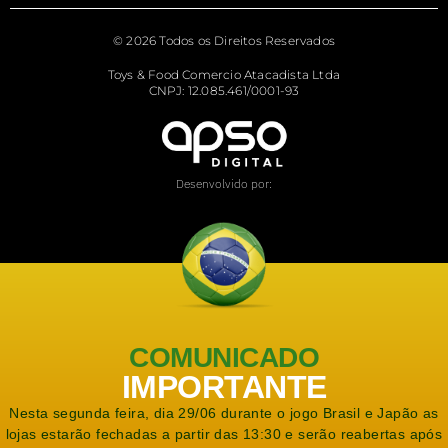
© 2026 Todos os Direitos Reservados
Toys & Food Comercio Atacadista Ltda
CNPJ: 12.085.461/0001-93
Desenvolvido por:
COMUNICADO
IMPORTANTE
Nesta segunda feira, dia 29/06 durante o jogo Brasil e Japão as
lojas estarão fechadas a partir das 13:30 e serão reabertas após