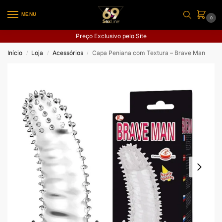
MENU
0
Preço Exclusivo pelo Site
Início
Loja
Acessórios
Capa Peniana com Textura – Brave Man
/
/
/