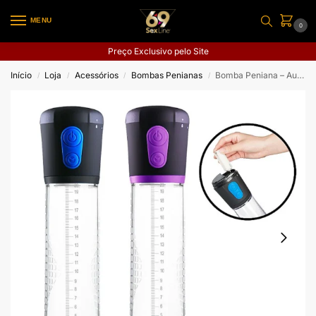
MENU
0
Preço Exclusivo pelo Site
Início
Loja
Acessórios
Bombas Penianas
Bomba Peniana – Automática – Á Pilhas
/
/
/
/