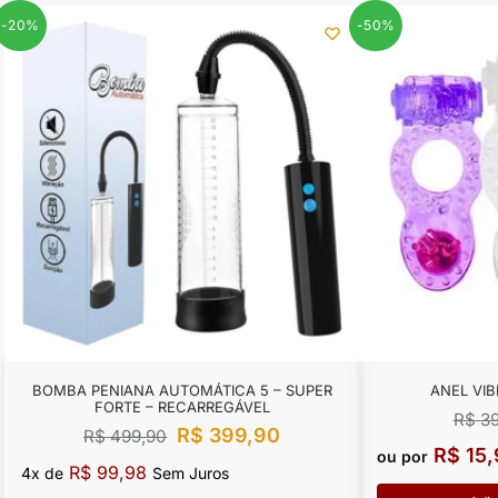
-20%
-50%
BOMBA PENIANA AUTOMÁTICA 5 – SUPER
ANEL VI
FORTE – RECARREGÁVEL
R$
39
R$
399,90
R$
499,90
R$
15,
ou por
R$
99,98
4x de
Sem Juros