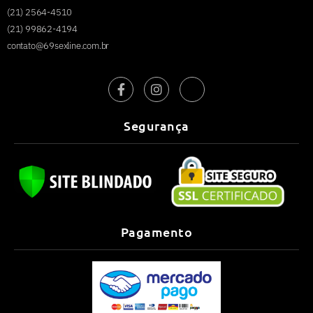
(21) 2564-4510
(21) 99862-4194
contato@69sexline.com.br
Segurança
Pagamento