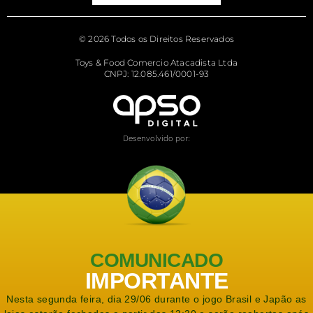
© 2026 Todos os Direitos Reservados
Toys & Food Comercio Atacadista Ltda
CNPJ: 12.085.461/0001-93
Desenvolvido por:
COMUNICADO
IMPORTANTE
Nesta segunda feira, dia 29/06 durante o jogo Brasil e Japão as