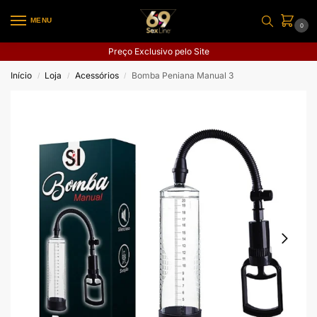
MENU
0
Preço Exclusivo pelo Site
Início
Loja
Acessórios
Bomba Peniana Manual 3
/
/
/