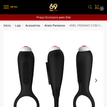
MENU
0
Preço Exclusivo pelo Site
Início
Loja
Acessórios
Aneis Penianos
ANEL PENIANO COM VIBRADOR DUETS
/
/
/
/